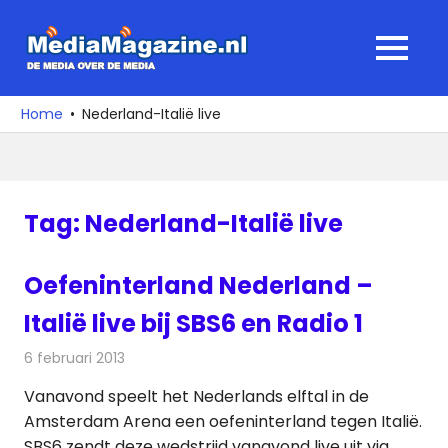
Ga
naar
MediaMagaz
MENU
de
De
inhoud
media
Home
Nederland-Italië live
over
de
media
Tag:
Nederland-Italië live
Oefeninterland Nederland –
Italië live bij SBS6 en Radio 1
6 februari 2013
Redactie
Televisienieuws
Vanavond speelt het Nederlands elftal in de
Amsterdam Arena een oefeninterland tegen Italië.
SBS6 zendt deze wedstrijd vanavond live uit via