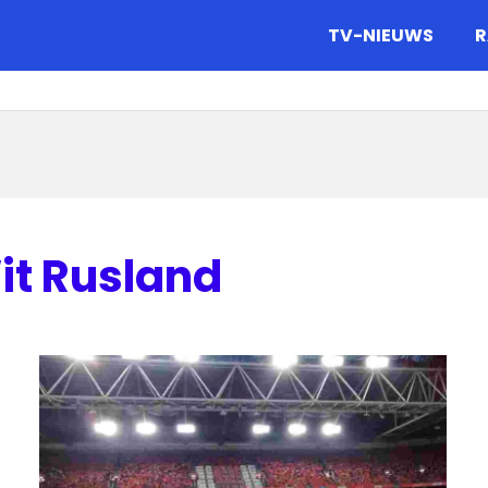
gazine.
TV-NIEUWS
R
t Rusland