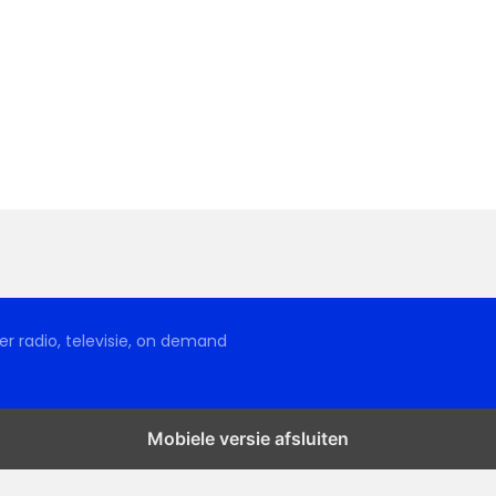
r radio, televisie, on demand
Mobiele versie afsluiten