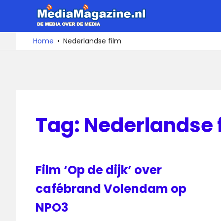
Ga
MediaMa
naar
de
De
Home
Nederlandse film
media
inhoud
over
de
media
Tag:
Nederlandse 
Film ‘Op de dijk’ over
cafébrand Volendam op
NPO3