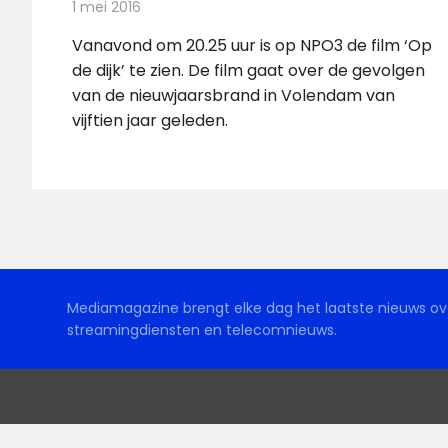
1 mei 2016
Redactie
Nieuws
,
Televisienieuws
Vanavond om 20.25 uur is op NPO3 de film ‘Op
de dijk’ te zien. De film gaat over de gevolgen
van de nieuwjaarsbrand in Volendam van
vijftien jaar geleden.
Mediamagazine brengt elke dag het laatste nieuws ove
streamingdiensten en telecomnieuws.