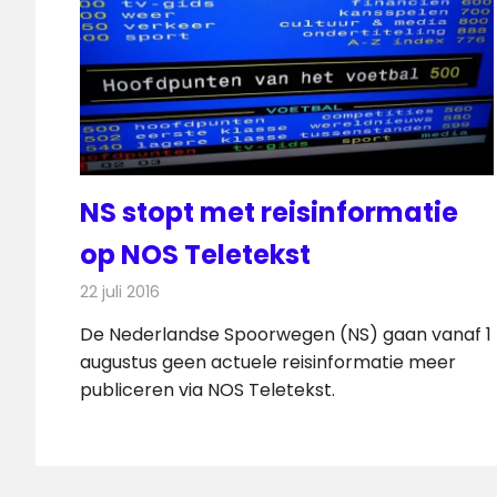
NS stopt met reisinformatie
op NOS Teletekst
22 juli 2016
Redactie
Nieuws
,
Televisienieuws
De Nederlandse Spoorwegen (NS) gaan vanaf 1
augustus geen actuele reisinformatie meer
publiceren via NOS Teletekst.