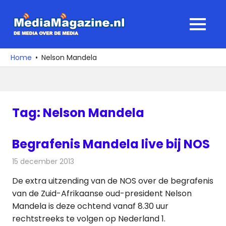
Ga
naar
MediaMagaz
MENU
de
De
inhoud
media
Home
Nelson Mandela
over
de
media
Tag:
Nelson Mandela
Begrafenis Mandela live bij NOS
15 december 2013
Redactie
Televisienieuws
De extra uitzending van de NOS over de begrafenis
van de Zuid-Afrikaanse oud-president Nelson
Mandela is deze ochtend vanaf 8.30 uur
rechtstreeks te volgen op Nederland 1.