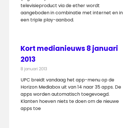
televisieproduct via de ether wordt
aangeboden in combinatie met internet en in
een triple play-aanbod.
Kort medianieuws 8 januari
2013
8 januari 2013
Redactie
Andere media over de media
UPC breidt vandaag het app-menu op de
Horizon Mediabox uit van 14 naar 35 apps. De
apps worden automatisch toegevoegd.
Klanten hoeven niets te doen om de nieuwe
apps toe