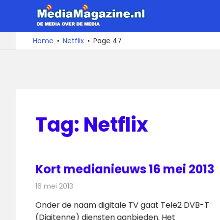
Ga
MediaMa
naar
de
De
Home
Netflix
Page 47
media
inhoud
over
de
media
Tag:
Netflix
Kort medianieuws 16 mei 2013
16 mei 2013
Redactie
Andere media over de media
Onder de naam digitale TV gaat Tele2 DVB-T
(Digitenne) diensten aanbieden. Het