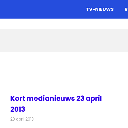
gazine.
TV-NIEUWS
R
Kort medianieuws 23 april
2013
23 april 2013
Redactie
Andere media over de media