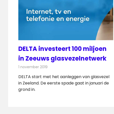
DELTA investeert 100 miljoen
in Zeeuws glasvezelnetwerk
1 november 2019
Redactie
Kabelzaken
DELTA start met het aanleggen van glasvezel
in Zeeland. De eerste spade gaat in januari de
grond in.