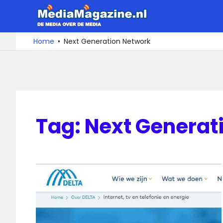
Ga
MediaMa
naar
de
De
Home
Next Generation Network
media
inhoud
over
de
media
Tag:
Next Generat