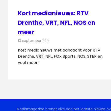
Kort medianieuws: RTV
Drenthe, VRT, NFL, NOS en
meer
10 september 2015
Redactie
Andere media over de media
,
Nieu
Kort medianieuws met aandacht voor RTV
Drenthe, VRT, NFL, FOX Sports, NOS, STER en
veel meer:
Mediamagazine brengt elke dag het laatste nieuws ove