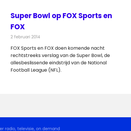
Super Bowl op FOX Sports en
FOX
2 februari 2014
Redactie
Televisienieuws
FOX Sports en FOX doen komende nacht
ws
rechtstreeks verslag van de Super Bowl, de
allesbeslissende eindstrijd van de National
Football League (NFL).
r radio, televisie, on demand