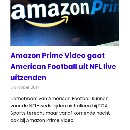
Amazon Prime Video gaat
American Football uit NFL live
uitzenden
5 oktober 2017
Redactie
Nieuws
,
Televisienieuws
Liefhebbers van American Football kunnen
voor de NFL-wedstrijden niet alleen bij FOX
Sports terecht maar vanaf komende nacht
ook bij Amazon Prime Video.