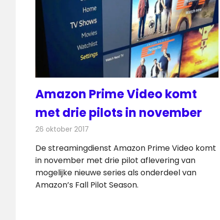
Amazon Prime Video komt
met drie pilots in november
26 oktober 2017
Redactie
Nieuws
,
Televisienieuws
De streamingdienst Amazon Prime Video komt
in november met drie pilot aflevering van
mogelijke nieuwe series als onderdeel van
Amazon’s Fall Pilot Season.