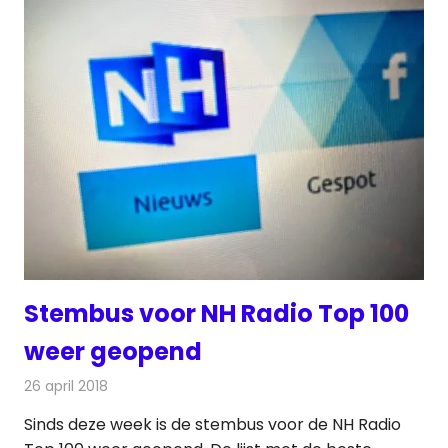
Stembus voor NH Radio Top 100
weer geopend
26 april 2018
Redactie
Nieuws
,
Radionieuws
Sinds deze week is de stembus voor de NH Radio