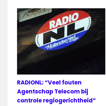
RADIONL: “Veel fouten
Agentschap Telecom bij
controle regiogerichtheid”