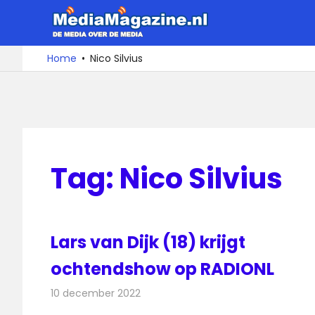
Ga
MediaMa
naar
de
De
Home
Nico Silvius
media
inhoud
over
de
media
Tag:
Nico Silvius
Lars van Dijk (18) krijgt
ochtendshow op RADIONL
10 december 2022
Redactie
Radionieuws