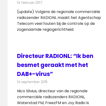
14 februari 2017
Redactie
Nieuws
,
Radionieuws
(update) Volgens de regionale commerciële
radiozender RADIONL maakt het Agentschap
Telecom veel fouten bij de controle op de
zogenaamde regiogerichtheid.
Directeur RADIONL: “Ik ben
besmet geraakt met het
DAB+-virus”
14 september 2015
Redactie
Nieuws
,
Radionieuws
Nico Silvius, directeur van de regionale
commerciële radiozenders RADIONL,
Waterstad FM, FreezFM en Joy Radio is