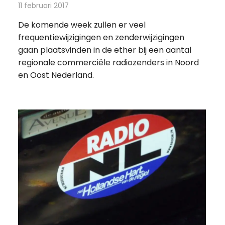
11 februari 2017
Redactie
Nieuws
,
Radionieuws
De komende week zullen er veel
frequentiewijzigingen en zenderwijzigingen
gaan plaatsvinden in de ether bij een aantal
regionale commerciële radiozenders in Noord
en Oost Nederland.