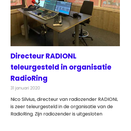
Directeur RADIONL
teleurgesteld in organisatie
RadioRing
31 januari 2020
Redactie
Nieuws
Nico Silvius, directeur van radiozender RADIONL
is zeer teleurgesteld in de organisatie van de
RadioRing. Zijn radiozender is uitgesloten