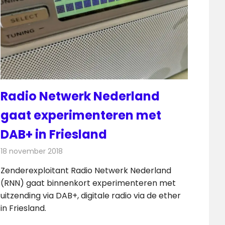
Radio Netwerk Nederland
gaat experimenteren met
DAB+ in Friesland
18 november 2018
Redactie
Radionieuws
Zenderexploitant Radio Netwerk Nederland
(RNN) gaat binnenkort experimenteren met
uitzending via DAB+, digitale radio via de ether
in Friesland.