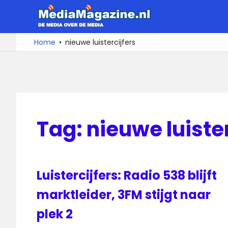
Ga
MediaMa
naar
de
De
Home
nieuwe luistercijfers
media
inhoud
over
de
media
Tag:
nieuwe luister
Luistercijfers: Radio 538 blijft
marktleider, 3FM stijgt naar
plek 2