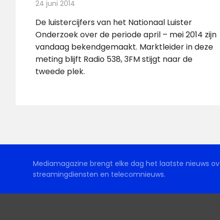
24 juni 2014
Redactie
Radionieuws
De luistercijfers van het Nationaal Luister
Onderzoek over de periode april – mei 2014 zijn
vandaag bekendgemaakt. Marktleider in deze
meting blijft Radio 538, 3FM stijgt naar de
tweede plek.
Mediamagazine brengt elke dag het laatste nieuws ove
streamingdiensten en telecomnieuws.