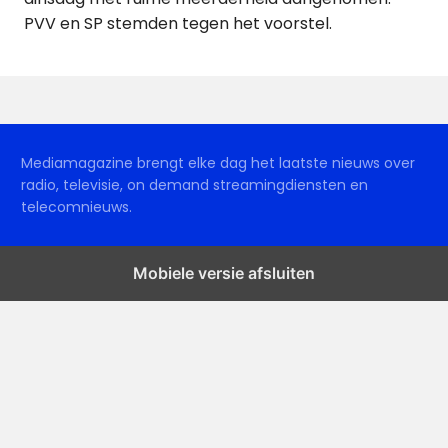
PVV en SP stemden tegen het voorstel.
Mediamagazine brengt elke dag het laatste nieuws over
radio, televisie, on demand streamingdiensten en
telecomnieuws.
Mobiele versie afsluiten