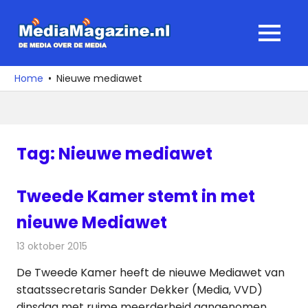
Ga
naar
MediaMagaz
MENU
de
De
inhoud
media
Home
Nieuwe mediawet
over
de
media
Tag:
Nieuwe mediawet
Tweede Kamer stemt in met
nieuwe Mediawet
13 oktober 2015
Redactie
Nieuws
,
Radionieuws
,
Televisienieuws
De Tweede Kamer heeft de nieuwe Mediawet van
staatssecretaris Sander Dekker (Media, VVD)
dinsdag met ruime meerderheid aangenomen.