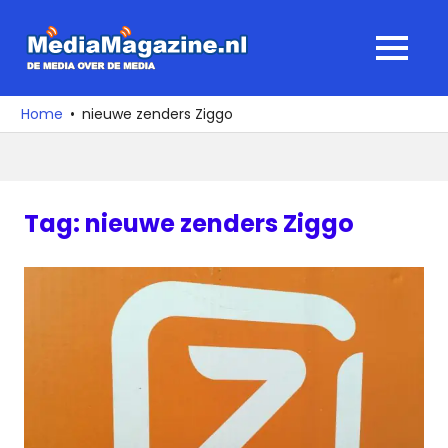
Ga
naar
MediaMagaz
MENU
de
De
inhoud
media
Home
nieuwe zenders Ziggo
over
de
media
Tag:
nieuwe zenders Ziggo