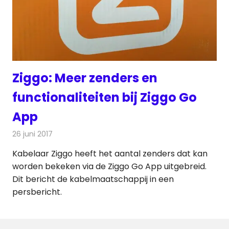
Ziggo: Meer zenders en
functionaliteiten bij Ziggo Go
App
26 juni 2017
Redactie
Kabelzaken
,
Nieuws
,
Televisienieuws
Kabelaar Ziggo heeft het aantal zenders dat kan
worden bekeken via de Ziggo Go App uitgebreid.
Dit bericht de kabelmaatschappij in een
persbericht.