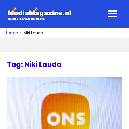
Ga
naar
MediaMagaz
MENU
de
De
inhoud
media
Home
Niki Lauda
over
de
media
Tag:
Niki Lauda