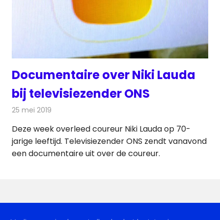
Documentaire over Niki Lauda
bij televisiezender ONS
25 mei 2019
Redactie
Televisienieuws
Deze week overleed coureur Niki Lauda op 70-
jarige leeftijd. Televisiezender ONS zendt vanavond
een documentaire uit over de coureur.