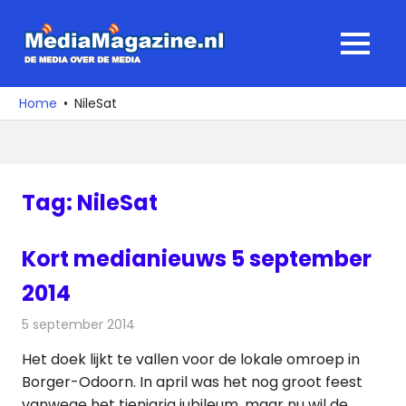
Ga
naar
MediaMagaz
MENU
de
De
inhoud
media
Home
NileSat
over
de
media
Tag:
NileSat
Kort medianieuws 5 september
2014
5 september 2014
Redactie
Andere media over de media
Het doek lijkt te vallen voor de lokale omroep in
Borger-Odoorn. In april was het nog groot feest
vanwege het tienjarig jubileum, maar nu wil de