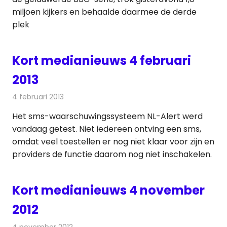
miljoen kijkers en behaalde daarmee de derde
plek
Kort medianieuws 4 februari
2013
4 februari 2013
Redactie
Andere media over de media
Het sms-waarschuwingssysteem NL-Alert werd
vandaag getest. Niet iedereen ontving een sms,
omdat veel toestellen er nog niet klaar voor zijn en
providers de functie daarom nog niet inschakelen.
Kort medianieuws 4 november
2012
4 november 2012
Redactie
Andere media over de media