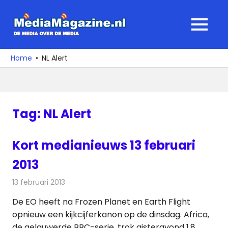
Ga
naar
MediaMagaz
MENU
de
De
inhoud
media
Home
NL Alert
over
de
media
Tag:
NL Alert
Kort medianieuws 13 februari
2013
13 februari 2013
Redactie
Andere media over de media
De EO heeft na Frozen Planet en Earth Flight
opnieuw een kijkcijferkanon op de dinsdag. Africa,
de gelauwerde BBC-serie, trok gisteravond 1,8