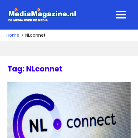
Ga
naar
MediaMagaz
MENU
de
De
inhoud
media
Home
NLconnet
over
de
media
Tag:
NLconnet