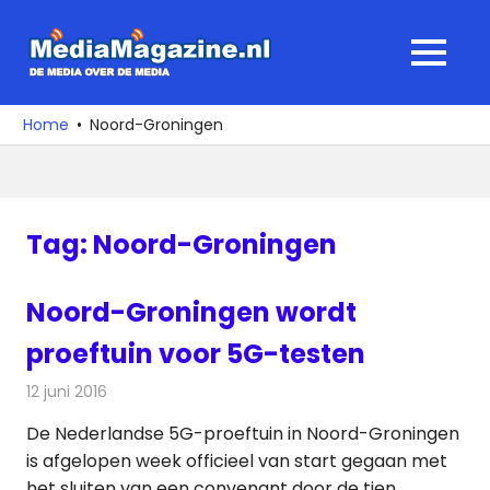
Ga
naar
MediaMagaz
MENU
de
De
inhoud
media
Home
Noord-Groningen
over
de
media
Tag:
Noord-Groningen
Noord-Groningen wordt
proeftuin voor 5G-testen
12 juni 2016
Redactie
Nieuws
,
Telecom
De Nederlandse 5G-proeftuin in Noord-Groningen
is afgelopen week officieel van start gegaan met
het sluiten van een convenant door de tien