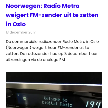
Noorwegen: Radio Metro
weigert FM-zender uit te zetten
in Oslo
13 december 2017
Redactie
Nieuws
,
Radionieuws
De commerciële radiozender Radio Metro in Oslo
(Noorwegen) weigert haar FM-zender uit te
zetten. De radiozender had op 8 december haar
uitzendingen via de analoge FM