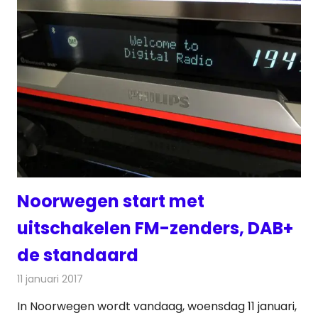
Noorwegen start met
uitschakelen FM-zenders, DAB+
de standaard
11 januari 2017
Redactie
Nieuws
,
Radionieuws
In Noorwegen wordt vandaag, woensdag 11 januari,