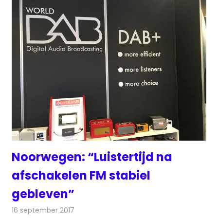
Noorwegen: “Luistertijd na
afschakelen FM stabiel
gebleven”
16 september 2017
Redactie
Nieuws
,
Radionieuws