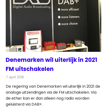
Denemarken wil uiterlijk in 2021
FM uitschakelen
7 april 2018
Redactie
Nieuws
,
Radionieuws
De regering van Denemarken wil uiterlijk in 2021 de
analoge uitzendingen via de FM uitschakelen. Via
de ether kan er dan alleen nog radio worden
geluisterd via DAB+.