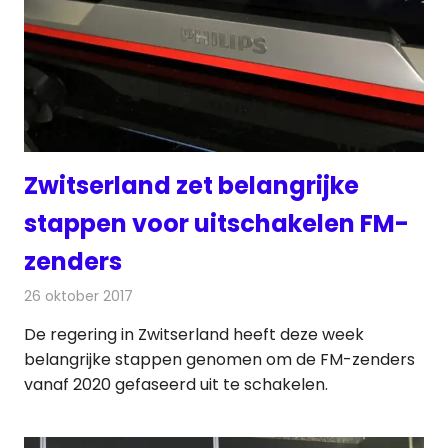
Zwitserland zet belangrijke
stappen voor uitschakelen FM-
zenders
26 oktober 2017
Redactie
Nieuws
,
Radionieuws
De regering in Zwitserland heeft deze week
belangrijke stappen genomen om de FM-zenders
vanaf 2020 gefaseerd uit te schakelen.