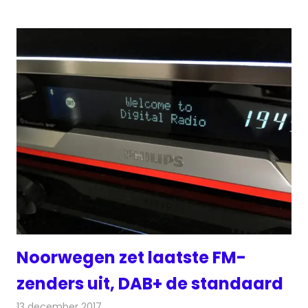
Noorwegen zet laatste FM-
zenders uit, DAB+ de standaard
13 december 2017
Redactie
Nieuws
,
Radionieuws