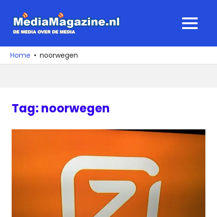
Ga
naar
MediaMagaz
MENU
de
De
inhoud
media
Home
noorwegen
over
de
media
Tag:
noorwegen