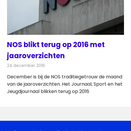
NOS blikt terug op 2016 met
jaaroverzichten
24 december 2016
Redactie
Nieuws
,
Televisienieuws
December is bij de NOS traditiegetrouw de maand
van de jaaroverzichten. Het Journaal, Sport en het
Jeugdjournaal blikken terug op 2016