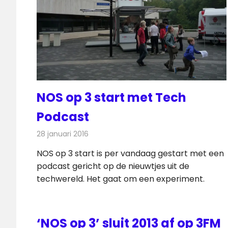
NOS op 3 start met Tech
Podcast
28 januari 2016
Redactie
Internet
,
Nieuws
,
Telecom
NOS op 3 start is per vandaag gestart met een
podcast gericht op de nieuwtjes uit de
techwereld. Het gaat om een experiment.
‘NOS op 3’ sluit 2013 af op 3FM