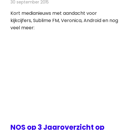
30 september 2015
Redactie
Andere media over de media
,
Nieuws
Kort medianieuws met aandacht voor
kijkcijfers, Sublime FM, Veronica, Android en nog
veel meer:
NOS op 3 Jaaroverzicht op