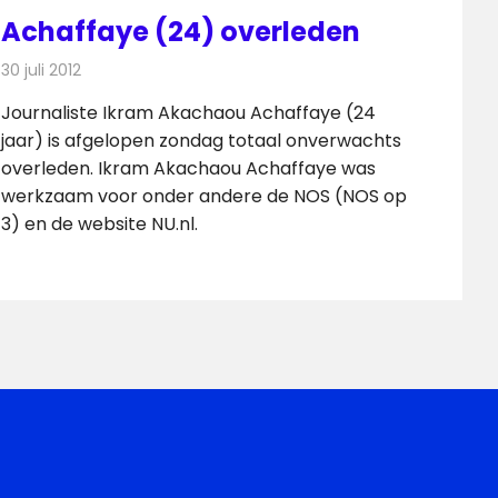
Achaffaye (24) overleden
30 juli 2012
Redactie
Radionieuws
Journaliste Ikram Akachaou Achaffaye (24
jaar) is afgelopen zondag totaal onverwachts
overleden. Ikram Akachaou Achaffaye was
werkzaam voor onder andere de NOS (NOS op
3) en de website NU.nl.