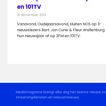
en 101TV
31 december 2013
Redactie
Televisienieuws
Vanavond, Oudejaarsavond, sluiten NOS op 3-
nieuwslezers Bart Jan Cune & Fleur Wallenburg
hun nieuwsjaar af op 3FM en 101TV.
Mediamagazine brengt elke dag het laatste nieuws ove
streamingdiensten en telecomnieuws.