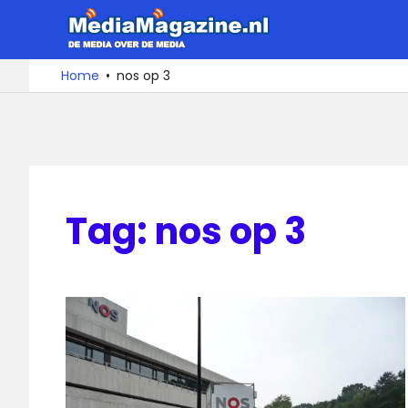
Ga
MediaMa
naar
de
De
Home
nos op 3
media
inhoud
over
de
media
Tag:
nos op 3