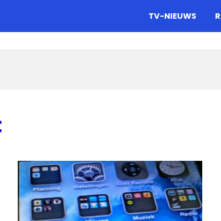
gazine.
TV-NIEUWS
R
t