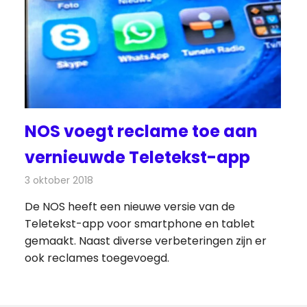
NOS voegt reclame toe aan
vernieuwde Teletekst-app
3 oktober 2018
Redactie
Televisienieuws
De NOS heeft een nieuwe versie van de
Teletekst-app voor smartphone en tablet
gemaakt. Naast diverse verbeteringen zijn er
ook reclames toegevoegd.