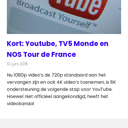
Kort: Youtube, TV5 Monde en
NOS Tour de France
10 juni 2015
Redactie
Andere media over de media
,
Nieuws
Nu 1080p video’s de 720p standaard aan het
vervangen zijn en ook 4K video’s toenemen, is 8K
ondersteuning de volgende stap voor YouTube.
Hoewel niet officiëel aangekondigd, heeft het
videokanaal