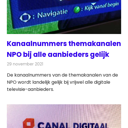
Kanaalnummers themakanalen
NPO bij alle aanbieders gelijk
29 november 2021
Redactie
Televisienieuws
De kanaalnummers van de themakanalen van de
NPO wordt landelijk gelijk bij vrijwel alle digitale
televisie-aanbieders.