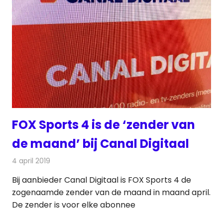
FOX Sports 4 is de ‘zender van
de maand’ bij Canal Digitaal
4 april 2019
Redactie
Televisienieuws
Bij aanbieder Canal Digitaal is FOX Sports 4 de
zogenaamde zender van de maand in maand april.
De zender is voor elke abonnee