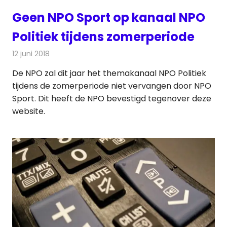
Geen NPO Sport op kanaal NPO
Politiek tijdens zomerperiode
12 juni 2018
Redactie
Televisienieuws
De NPO zal dit jaar het themakanaal NPO Politiek
tijdens de zomerperiode niet vervangen door NPO
Sport. Dit heeft de NPO bevestigd tegenover deze
website.