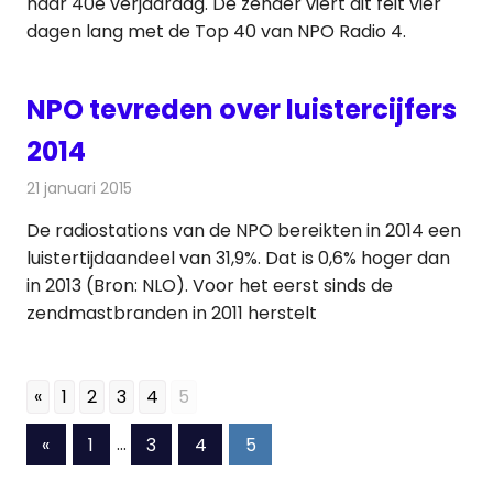
haar 40e verjaardag. De zender viert dit feit vier
dagen lang met de Top 40 van NPO Radio 4.
NPO tevreden over luistercijfers
2014
21 januari 2015
Redactie
Radionieuws
De radiostations van de NPO bereikten in 2014 een
luistertijdaandeel van 31,9%. Dat is 0,6% hoger dan
in 2013 (Bron: NLO). Voor het eerst sinds de
zendmastbranden in 2011 herstelt
«
1
2
3
4
5
Berichten
Vorige
«
1
…
3
4
5
berichten
paginering