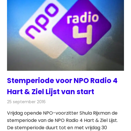
Stemperiode voor NPO Radio 4
Hart & Ziel Lijst van start
25 september 2016
Redactie
Nieuws
,
Radionieuws
Vrijdag opende NPO-voorzitter Shula Rijxman de
stemperiode van de NPO Radio 4 Hart & Ziel Lijst.
De stemperiode duurt tot en met vrijdag 30