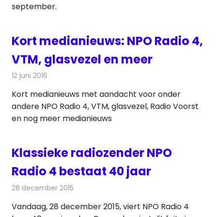
september.
Kort medianieuws: NPO Radio 4,
VTM, glasvezel en meer
12 juni 2016
Redactie
Andere media over de media
,
Nieuws
Kort medianieuws met aandacht voor onder
andere NPO Radio 4, VTM, glasvezel, Radio Voorst
en nog meer medianieuws
Klassieke radiozender NPO
Radio 4 bestaat 40 jaar
28 december 2015
Redactie
Nieuws
,
Radionieuws
Vandaag, 28 december 2015, viert NPO Radio 4