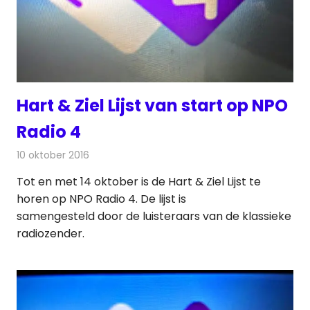
Hart & Ziel Lijst van start op NPO
Radio 4
10 oktober 2016
Redactie
Nieuws
,
Radionieuws
Tot en met 14 oktober is de Hart & Ziel Lijst te
horen op NPO Radio 4. De lijst is
samengesteld door de luisteraars van de klassieke
radiozender.