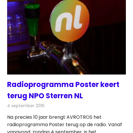
Radioprogramma Poster keert
terug NPO Sterren NL
4 september 2016
Redactie
Nieuws
,
Radionieuws
Na precies 10 jaar brengt AVROTROS het
radioprogramma Poster terug op de radio. Vanaf
vanavond, zondag 4 september, is het