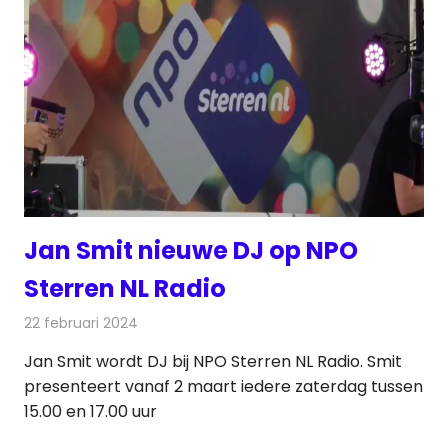
Jan Smit nieuwe DJ op NPO
Sterren NL Radio
22 februari 2024
Redactie
Radionieuws
Jan Smit wordt DJ bij NPO Sterren NL Radio. Smit
presenteert vanaf 2 maart iedere zaterdag tussen
15.00 en 17.00 uur