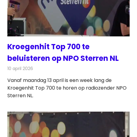
Kroegenhit Top 700 te
beluisteren op NPO Sterren NL
10 april 2026
Redactie
Radionieuws
Vanaf maandag 13 april is een week lang de
Kroegenhit Top 700 te horen op radiozender NPO
Sterren NL.