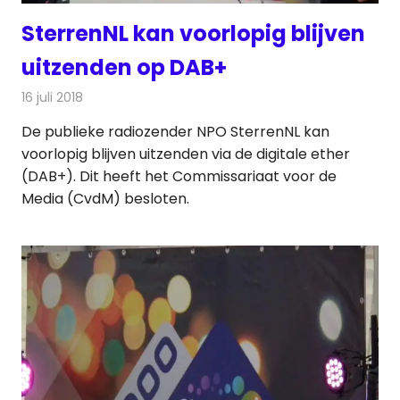
SterrenNL kan voorlopig blijven
uitzenden op DAB+
16 juli 2018
Redactie
Radionieuws
De publieke radiozender NPO SterrenNL kan
voorlopig blijven uitzenden via de digitale ether
(DAB+). Dit heeft het Commissariaat voor de
Media (CvdM) besloten.