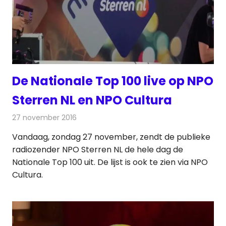
De Nationale Top 100 live op NPO
Sterren NL en NPO Cultura
27 november 2016
Redactie
Nieuws
,
Radionieuws
,
Televisienieuws
Vandaag, zondag 27 november, zendt de publieke
radiozender NPO Sterren NL de hele dag de
Nationale Top 100 uit. De lijst is ook te zien via NPO
Cultura.