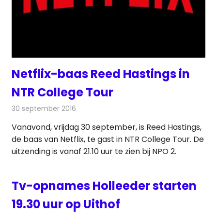
Netflix-baas Reed Hastings in
NTR College Tour
30 september 2016
Redactie
Nieuws
,
Televisienieuws
Vanavond, vrijdag 30 september, is Reed Hastings,
de baas van Netflix, te gast in NTR College Tour. De
uitzending is vanaf 21.10 uur te zien bij NPO 2.
Tv-opnames Holleeder starten
19.30 uur op Uithof