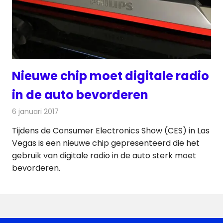
Nieuwe chip moet digitale radio
in de auto bevorderen
6 januari 2017
Redactie
Nieuws
,
Radionieuws
Tijdens de Consumer Electronics Show (CES) in Las
Vegas is een nieuwe chip gepresenteerd die het
gebruik van digitale radio in de auto sterk moet
bevorderen.