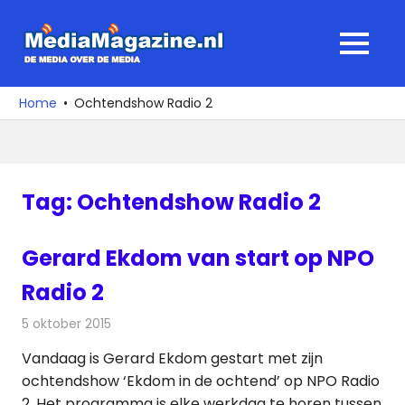
Ga
naar
MediaMagaz
MENU
de
De
inhoud
media
Home
Ochtendshow Radio 2
over
de
media
Tag:
Ochtendshow Radio 2
Gerard Ekdom van start op NPO
Radio 2
5 oktober 2015
Redactie
Nieuws
,
Radionieuws
Vandaag is Gerard Ekdom gestart met zijn
ochtendshow ‘Ekdom in de ochtend’ op NPO Radio
2. Het programma is elke werkdag te horen tussen