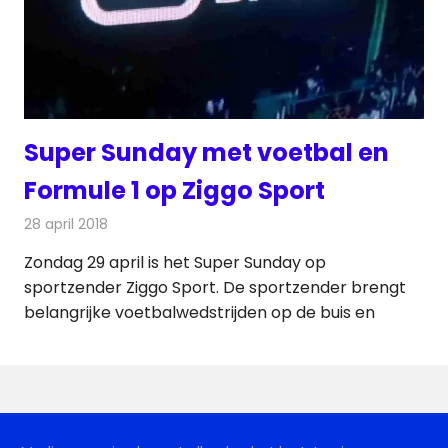
Super Sunday met voetbal en
Formule 1 op Ziggo Sport
28 april 2018
Redactie
Nieuws
,
Televisienieuws
Zondag 29 april is het Super Sunday op
sportzender Ziggo Sport. De sportzender brengt
belangrijke voetbalwedstrijden op de buis en