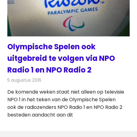
Olympische Spelen ook
uitgebreid te volgen via NPO
Radio 1 en NPO Radio 2
5 augustus 2016
Redactie
Nieuws
,
Radionieuws
De komende weken staat niet alleen op televisie
NPO 1 in het teken van de Olympische Spelen
ook de radiozenders NPO Radio 1 en NPO Radio 2
besteden aandacht aan dit