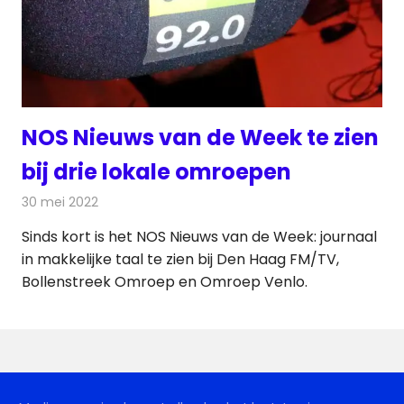
NOS Nieuws van de Week te zien
bij drie lokale omroepen
30 mei 2022
Redactie
Televisienieuws
Sinds kort is het NOS Nieuws van de Week: journaal
in makkelijke taal te zien bij Den Haag FM/TV,
Bollenstreek Omroep en Omroep Venlo.