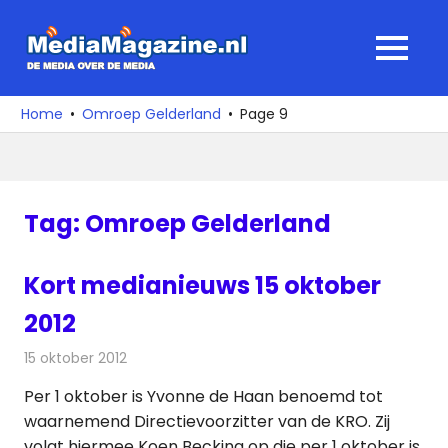
Ga
naar
MediaMagaz
MENU
de
De
inhoud
media
Home
Omroep Gelderland
Page 9
over
de
media
Tag:
Omroep Gelderland
Kort medianieuws 15 oktober
2012
15 oktober 2012
Redactie
Televisienieuws
Per 1 oktober is Yvonne de Haan benoemd tot
waarnemend Directievoorzitter van de KRO. Zij
volgt hiermee Koen Becking op die per 1 oktober is