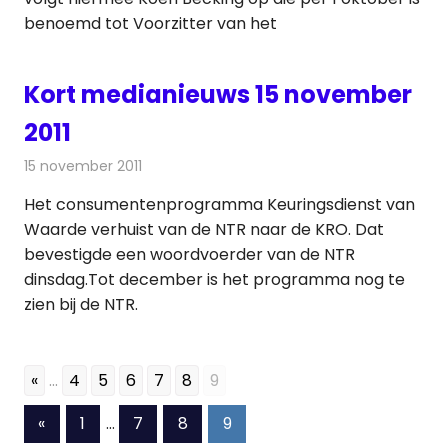
benoemd tot Voorzitter van het
Kort medianieuws 15 november
2011
15 november 2011
Redactie
Andere media over de media
Het consumentenprogramma Keuringsdienst van
Waarde verhuist van de NTR naar de KRO. Dat
bevestigde een woordvoerder van de NTR
dinsdag.Tot december is het programma nog te
zien bij de NTR.
«
...
4
5
6
7
8
9
Berichten
Vorige
«
1
…
7
8
9
berichten