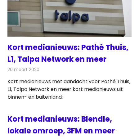
Kort medianieuws: Pathé Thuis,
L1, Talpa Network en meer
20 maart 2020
Redactie
Andere media over de media
Kort medianieuws met aandacht voor Pathé Thuis,
L1, Talpa Network en meer kort medianieuws uit
binnen- en buitenland:
Kort medianieuws: Blendle,
lokale omroep, 3FM en meer