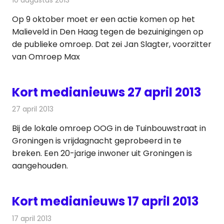
Op 9 oktober moet er een actie komen op het
Malieveld in Den Haag tegen de bezuinigingen op
de publieke omroep. Dat zei Jan Slagter, voorzitter
van Omroep Max
Kort medianieuws 27 april 2013
27 april 2013
Redactie
Andere media over de media
Bij de lokale omroep OOG in de Tuinbouwstraat in
Groningen is vrijdagnacht geprobeerd in te
breken. Een 20-jarige inwoner uit Groningen is
aangehouden.
Kort medianieuws 17 april 2013
17 april 2013
Redactie
Andere media over de media