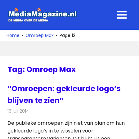
Ga
naar
MediaMagaz
MENU
de
De
inhoud
media
Home
Omroep Max
Page 12
over
de
media
Tag:
Omroep Max
“Omroepen: gekleurde logo’s
blijven te zien”
16 juli 2014
Redactie
Televisienieuws
De publieke omroepen zijn niet van plan om hun
gekleurde logo’s in te wisselen voor
transparantere varianten. Dit blijkt uit een