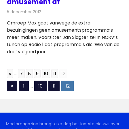
amusement af
5 december 2012
Redactie
Televisienieuws
Omroep Max gaat vanwege de extra
bezuinigingen geen amusementsprogramma’s
meer maken. Voorzitter Jan Slagter zei in NCRV’s
Lunch op Radio 1 dat programma’s als ‘Wie van de
drie’ volgend jaar
«
...
7
8
9
10
11
12
Berichten
Vorige
«
1
…
10
11
12
berichten
paginering
Mediamagazine brengt elke dag het laatste nieuws over