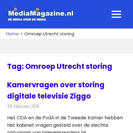
Ga
naar
MediaMagaz
MENU
de
De
inhoud
media
Home
Omroep Utrecht storing
over
de
media
Tag:
Omroep Utrecht storing
Kamervragen over storing
digitale televisie Ziggo
28 februari 2015
Redactie
Kabelzaken
Het CDA en de PvdA in de Tweede Kamer hebben
het kabinet vragen gesteld over de slechte
ontvangst van televisiezenders bij