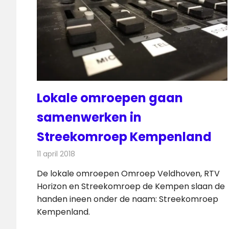
Lokale omroepen gaan
samenwerken in
Streekomroep Kempenland
11 april 2018
Redactie
Nieuws
,
Radionieuws
De lokale omroepen Omroep Veldhoven, RTV
Horizon en Streekomroep de Kempen slaan de
handen ineen onder de naam: Streekomroep
Kempenland.