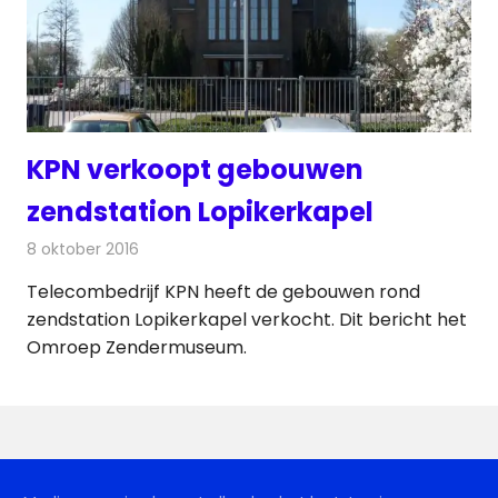
KPN verkoopt gebouwen
zendstation Lopikerkapel
8 oktober 2016
Redactie
Nieuws
,
Radionieuws
Telecombedrijf KPN heeft de gebouwen rond
zendstation Lopikerkapel verkocht. Dit bericht het
Omroep Zendermuseum.