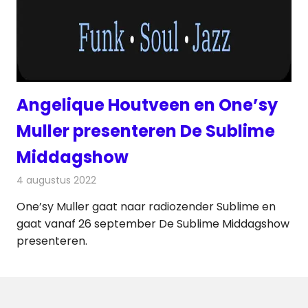
Angelique Houtveen en One’sy
Muller presenteren De Sublime
Middagshow
4 augustus 2022
Redactie
Radionieuws
One’sy Muller gaat naar radiozender Sublime en
gaat vanaf 26 september De Sublime Middagshow
presenteren.