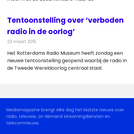
Tentoonstelling over ‘verboden
radio in de oorlog’
23 maart 2015
Redactie
Radionieuws
Het Rotterdams Radio Museum heeft zondag een
nieuwe tentoonstelling geopend waarbij de radio in
de Tweede Wereldoorlog centraal staat.
Mediamagazine brengt elke dag het laatste nieuws over
radio, televisie, on demand streamingdiensten en
telecomnieuws.