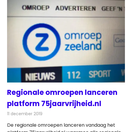
Regionale omroepen lanceren
platform 75jaarvrijheid.nl
11 december 2019
Redactie
Radionieuws
De regionale omroepen lanceren vandaag het