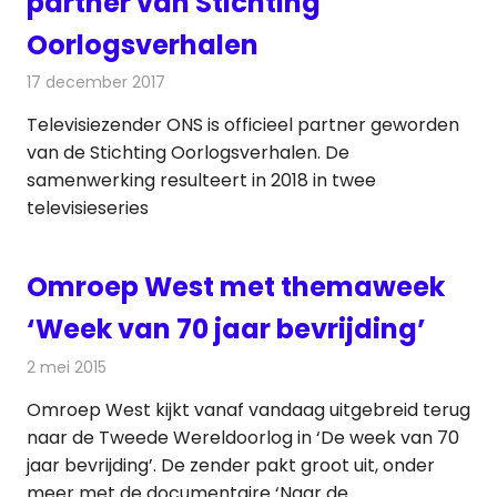
partner van Stichting
Oorlogsverhalen
17 december 2017
Redactie
Nieuws
,
Televisienieuws
Televisiezender ONS is officieel partner geworden
van de Stichting Oorlogsverhalen. De
samenwerking resulteert in 2018 in twee
televisieseries
Omroep West met themaweek
‘Week van 70 jaar bevrijding’
2 mei 2015
Redactie
Televisienieuws
Omroep West kijkt vanaf vandaag uitgebreid terug
naar de Tweede Wereldoorlog in ‘De week van 70
jaar bevrijding’. De zender pakt groot uit, onder
meer met de documentaire ‘Naar de