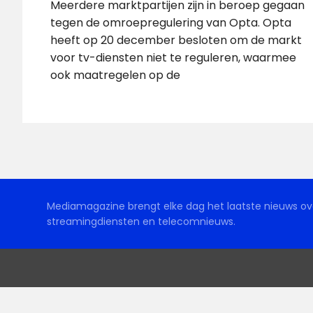
Meerdere marktpartijen zijn in beroep gegaan
tegen de omroepregulering van Opta. Opta
heeft op 20 december besloten om de markt
voor tv-diensten niet te reguleren, waarmee
ook maatregelen op de
Mediamagazine brengt elke dag het laatste nieuws ove
streamingdiensten en telecomnieuws.