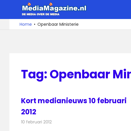
Ga
MediaMa
naar
de
De
Home
Openbaar Ministerie
media
inhoud
over
de
media
Tag:
Openbaar Min
Kort medianieuws 10 februari
2012
10 februari 2012
Redactie
Andere media over de media