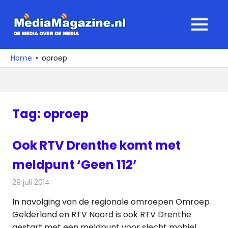
Ga
naar
MediaMagaz
MENU
de
De
inhoud
media
Home
oproep
over
de
media
Tag:
oproep
Ook RTV Drenthe komt met
meldpunt ‘Geen 112’
29 juli 2014
Redactie
Telecom
In navolging van de regionale omroepen Omroep
Gelderland en RTV Noord is ook RTV Drenthe
gestart met een meldpunt voor slecht mobiel