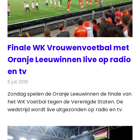
Finale WK Vrouwenvoetbal met
Oranje Leeuwinnen live op radio
en tv
6 juli 2019
Redactie
Televisienieuws
Zondag spelen de Oranje Leeuwinnen de finale van
het WK Voetbal tegen de Verenigde Staten. De
wedstrijd wordt live uitgezonden op radio en tv.