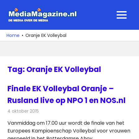
Ga
naar
MediaMagaz
MENU
de
De
inhoud
media
Home
Oranje EK Volleybal
over
de
media
Tag:
Oranje EK Volleybal
Finale EK Volleybal Oranje –
Rusland live op NPO 1 en NOS.nl
4 oktober 2015
Redactie
Internet
,
Nieuws
,
Radionieuws
,
Televisienieuws
Vanmiddag om 17.00 uur wordt de finale van het
Europees Kampioenschap Volleybal voor vrouwen
gespeeld in het Rotterdamse Ahoy.