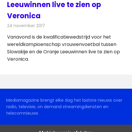
Leeuwinnen live te zien op
Veronica
24 november 2017
Redactie
Nieuws
,
Televisienieuws
Vanavond is de kwalificatiewedstrijd voor het
wereldkampioenschap vrouwenvoetbal tussen
Slowakije en de Oranje Leeuwinnen live te zien op
Veronica.
Mediamagazine brengt elke dag het laatste nieuws over
radio, televisie, on demand streamingdiensten en
telecomnieuws.