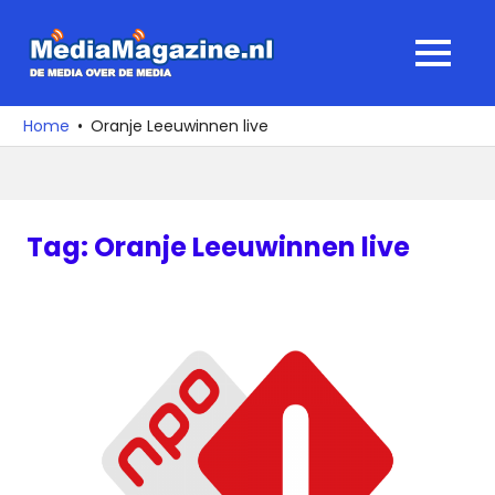
Ga
naar
MediaMagaz
MENU
de
De
inhoud
media
Home
Oranje Leeuwinnen live
over
de
media
Tag:
Oranje Leeuwinnen live