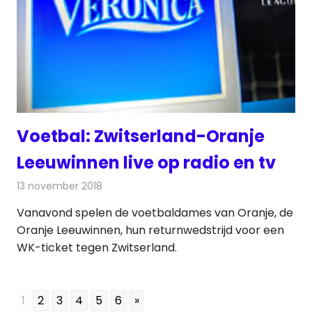
Voetbal: Zwitserland-Oranje
Leeuwinnen live op radio en tv
13 november 2018
Redactie
Televisienieuws
Vanavond spelen de voetbaldames van Oranje, de
Oranje Leeuwinnen, hun returnwedstrijd voor een
WK-ticket tegen Zwitserland.
1
2
3
4
5
6
»