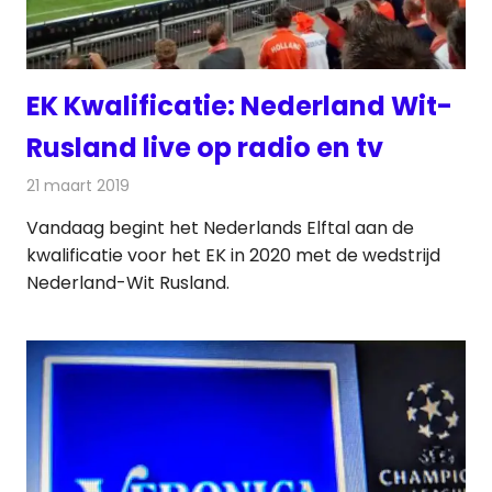
EK Kwalificatie: Nederland Wit-
Rusland live op radio en tv
21 maart 2019
Redactie
Televisienieuws
Vandaag begint het Nederlands Elftal aan de
kwalificatie voor het EK in 2020 met de wedstrijd
Nederland-Wit Rusland.