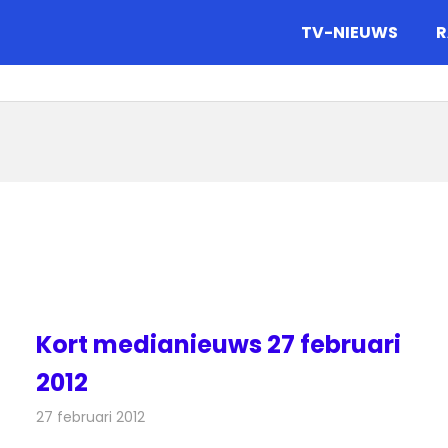
gazine.
TV-NIEUWS
R
Kort medianieuws 27 februari
2012
27 februari 2012
Redactie
Andere media over de media