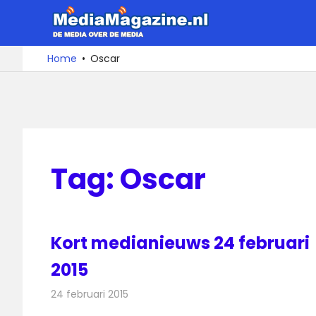
Ga
MediaMa
naar
de
De
Home
Oscar
media
inhoud
over
de
media
Tag:
Oscar
Kort medianieuws 24 februari
2015
24 februari 2015
Redactie
Andere media over de media