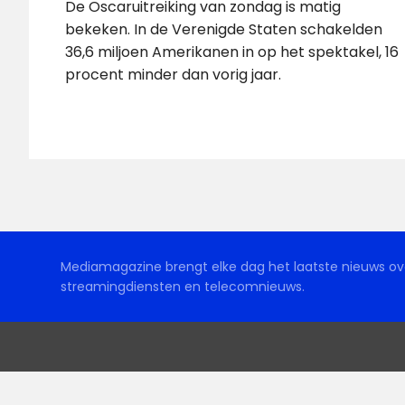
De Oscaruitreiking van zondag is matig
bekeken. In de Verenigde Staten schakelden
36,6 miljoen Amerikanen in op het spektakel, 16
procent minder dan vorig jaar.
Mediamagazine brengt elke dag het laatste nieuws ove
streamingdiensten en telecomnieuws.