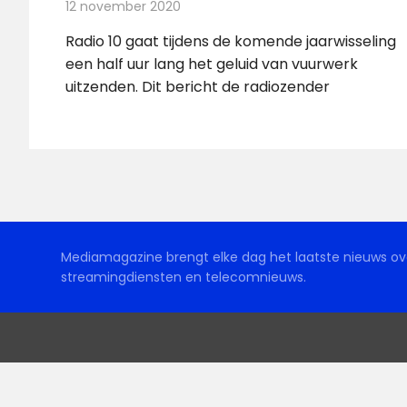
12 november 2020
Redactie
Radionieuws
Radio 10 gaat tijdens de komende jaarwisseling
een half uur lang het geluid van vuurwerk
uitzenden. Dit bericht de radiozender
Mediamagazine brengt elke dag het laatste nieuws ove
streamingdiensten en telecomnieuws.