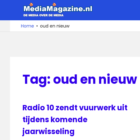
Ga
MediaMa
naar
de
De
Home
oud en nieuw
media
inhoud
over
de
media
Tag:
oud en nieuw
Radio 10 zendt vuurwerk uit
tijdens komende
jaarwisseling