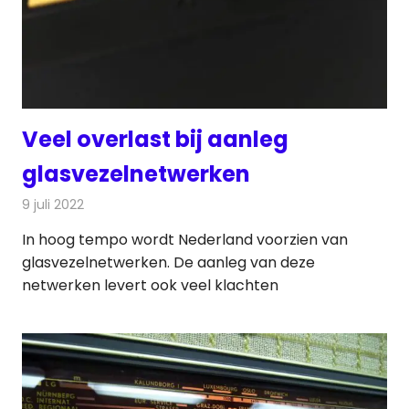
Veel overlast bij aanleg
glasvezelnetwerken
9 juli 2022
Redactie
Telecom
In hoog tempo wordt Nederland voorzien van
glasvezelnetwerken. De aanleg van deze
netwerken levert ook veel klachten