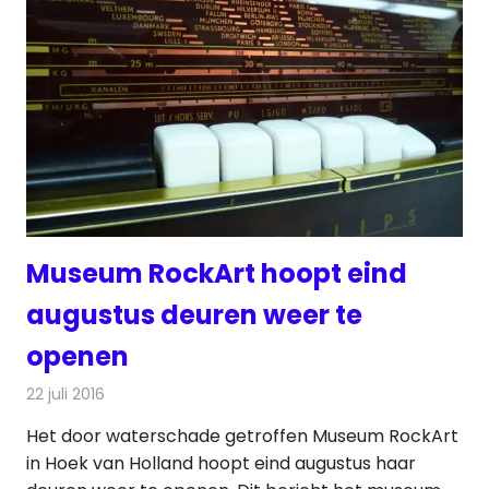
Museum RockArt hoopt eind
augustus deuren weer te
openen
22 juli 2016
Redactie
Nieuws
,
Radionieuws
Het door waterschade getroffen Museum RockArt
in Hoek van Holland hoopt eind augustus haar