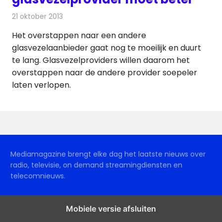
21 oktober 2013
Redactie
Internet
Het overstappen naar een andere
glasvezelaanbieder gaat nog te moeilijk en duurt
te lang. Glasvezelproviders willen daarom het
overstappen naar de andere provider soepeler
laten verlopen.
Mediamagazine brengt elke dag het laatste nieuws over
radio, televisie, on demand streamingdiensten en
telecomnieuws.
Mobiele versie afsluiten