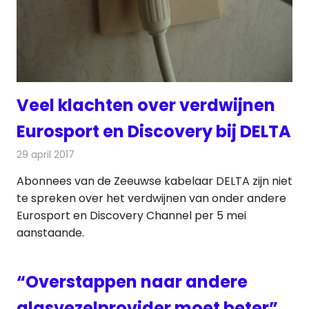
Veel klachten over verdwijnen
Eurosport en Discovery bij DELTA
29 april 2017
Redactie
Kabelzaken
,
Nieuws
,
Televisienieuws
Abonnees van de Zeeuwse kabelaar DELTA zijn niet
te spreken over het verdwijnen van onder andere
Eurosport en Discovery Channel per 5 mei
aanstaande.
“Overstappen naar andere
glasvezelprovider moet beter”